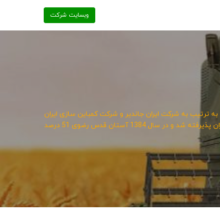
وبسایت شرکت
شرکت کمباین سازی ایران در 15 آذر ماه سال 1348 به نام شرکت جانساز (سهامی خاص) شروع به فعالیت نمود و در سالهای 1349 و 1361 به ترتیب به شرکت ایران جاندیر و شرکت کمباین سازی ایران
تغییر نام داد. در سال 1370 نوع شرکت از سهامی خاص به سهامی عام تبدیل شد و در آذرماه سال 1373 به عضویت بورس اوراق بهادار تهران پذیرفته شد و در سال 1384 آستان قدس رضوی 51 درصد